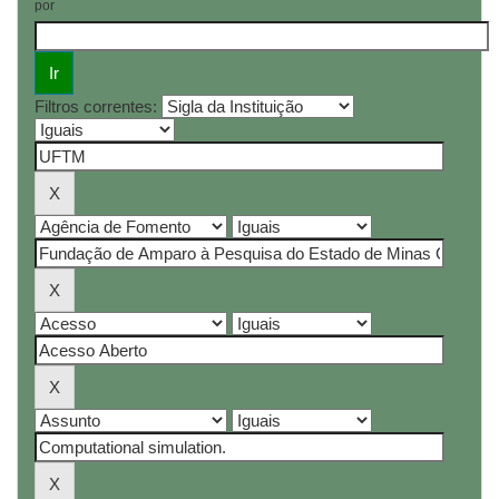
por
Filtros correntes: