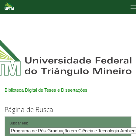
Skip
navigation
Biblioteca Digital de Teses e Dissertações
Página de Busca
Buscar em: