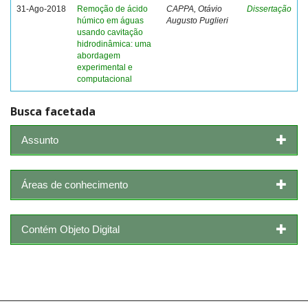
31-Ago-2018
Remoção de ácido
CAPPA, Otávio
Dissertação
húmico em águas
Augusto Puglieri
usando cavitação
hidrodinâmica: uma
abordagem
experimental e
computacional
Busca facetada
Assunto
Áreas de conhecimento
Contém Objeto Digital