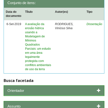
Conjunto de itens:
Data do
Título
Autor(es)
Tipo
documento
6-Set-2019
A avaliação da
RODRIGUES,
Dissertação
erosão hídrica
Vinícius Silva
usando a
Modelagem de
Mínimos
Quadrados
Parciais: um estudo
em uma área
legalmente
protegida com
conflitos ambientais
de uso da terra
Busca facetada
Orientador
Assunto