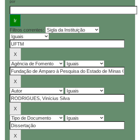
por
Filtros correntes: