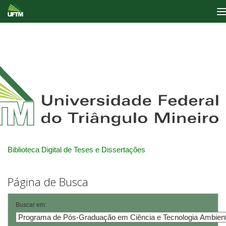
Skip
navigation
Biblioteca Digital de Teses e Dissertações
Página de Busca
Buscar em: