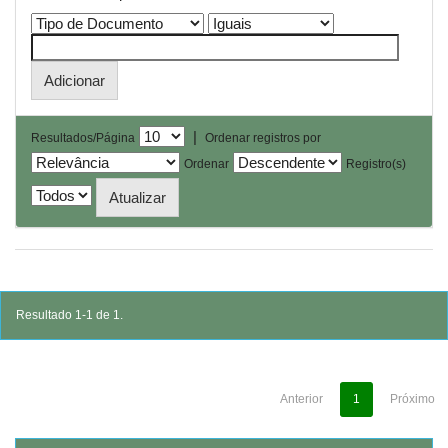
|
Resultados/Página
Ordenar registros por
Ordenar
Registro(s)
Resultado 1-1 de 1.
Anterior
1
Próximo