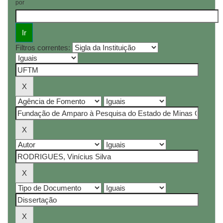
por
Filtros correntes: