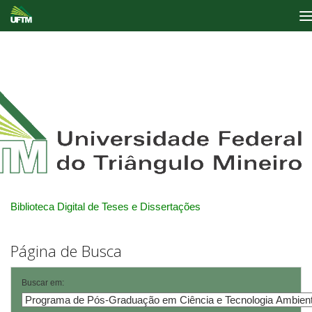
Skip
navigation
Biblioteca Digital de Teses e Dissertações
Página de Busca
Buscar em: