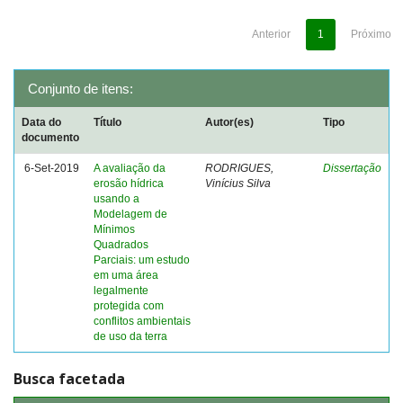
Anterior
1
Próximo
Conjunto de itens:
Data do
Título
Autor(es)
Tipo
documento
6-Set-2019
A avaliação da
RODRIGUES,
Dissertação
erosão hídrica
Vinícius Silva
usando a
Modelagem de
Mínimos
Quadrados
Parciais: um estudo
em uma área
legalmente
protegida com
conflitos ambientais
de uso da terra
Busca facetada