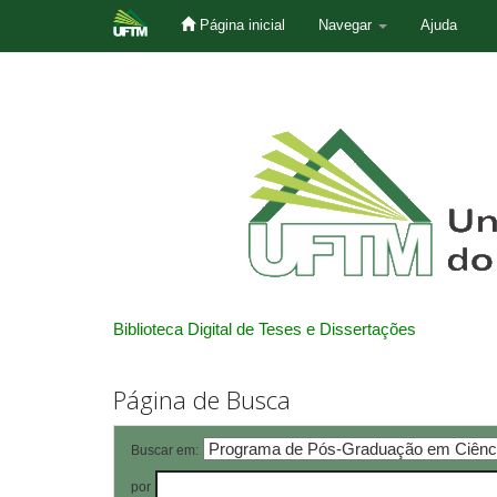
Página inicial
Navegar
Ajuda
Skip
navigation
Biblioteca Digital de Teses e Dissertações
Página de Busca
Buscar em:
por