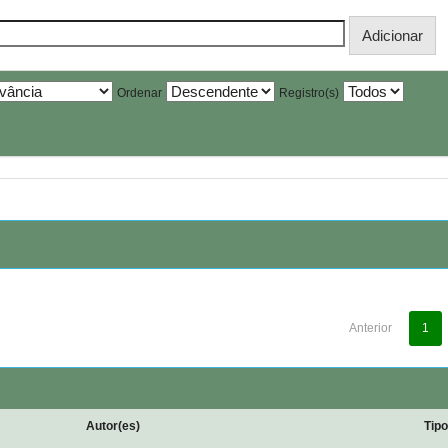
Ordenar
Registro(s)
Anterior
1
Autor(es)
Tip