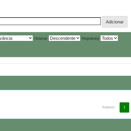
Ordenar
Registro(s)
Anterior
1