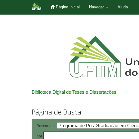
Página inicial
Navegar
Ajuda
Skip
navigation
Biblioteca Digital de Teses e Dissertações
Página de Busca
Buscar em:
por