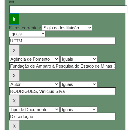
por
Filtros correntes: