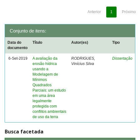
Anterior
1
Próximo
Conjunto de itens:
Data do
Título
Autor(es)
Tipo
documento
6-Set-2019
A avaliação da
RODRIGUES,
Dissertação
erosão hídrica
Vinícius Silva
usando a
Modelagem de
Mínimos
Quadrados
Parciais: um estudo
em uma área
legalmente
protegida com
conflitos ambientais
de uso da terra
Busca facetada