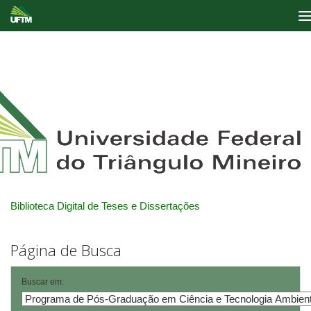
Skip
navigation
Biblioteca Digital de Teses e Dissertações
Página de Busca
Buscar em: