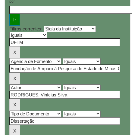
por
Filtros correntes: