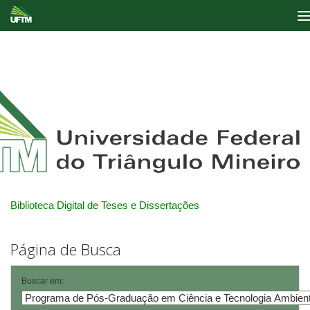
Skip
navigation
Biblioteca Digital de Teses e Dissertações
Página de Busca
Buscar em: