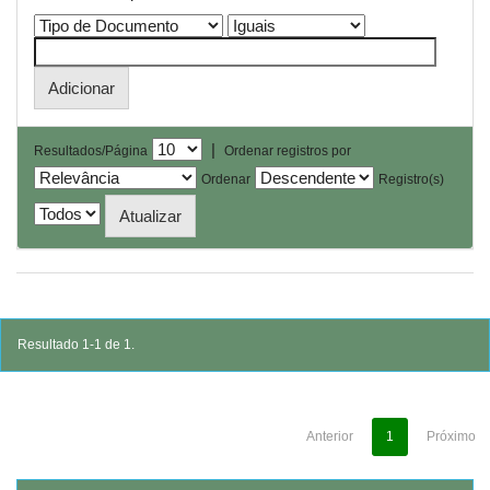
|
Resultados/Página
Ordenar registros por
Ordenar
Registro(s)
Resultado 1-1 de 1.
Anterior
1
Próximo