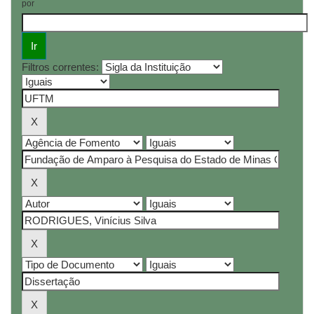
por
Filtros correntes: