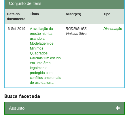
Conjunto de itens:
Data do
Título
Autor(es)
Tipo
documento
6-Set-2019
A avaliação da
RODRIGUES,
Dissertação
erosão hídrica
Vinícius Silva
usando a
Modelagem de
Mínimos
Quadrados
Parciais: um estudo
em uma área
legalmente
protegida com
conflitos ambientais
de uso da terra
Busca facetada
Assunto