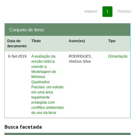
Anterior
1
Próximo
Conjunto de itens:
Data do
Título
Autor(es)
Tipo
documento
6-Set-2019
A avaliação da
RODRIGUES,
Dissertação
erosão hídrica
Vinícius Silva
usando a
Modelagem de
Mínimos
Quadrados
Parciais: um estudo
em uma área
legalmente
protegida com
conflitos ambientais
de uso da terra
Busca facetada