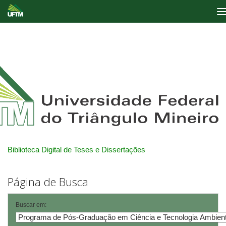
Skip
navigation
Biblioteca Digital de Teses e Dissertações
Página de Busca
Buscar em: