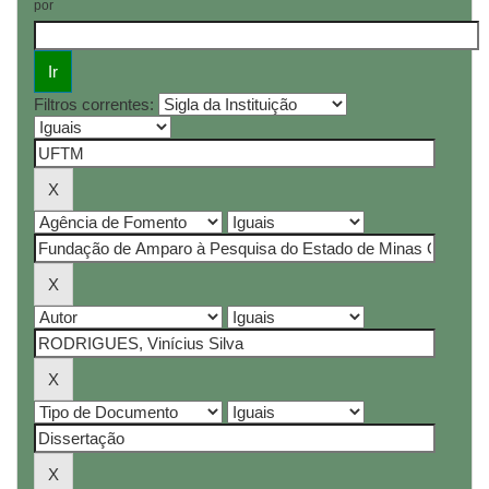
por
Filtros correntes: