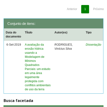
Anterior
1
Próximo
Conjunto de itens:
Data do
Título
Autor(es)
Tipo
documento
6-Set-2019
A avaliação da
RODRIGUES,
Dissertação
erosão hídrica
Vinícius Silva
usando a
Modelagem de
Mínimos
Quadrados
Parciais: um estudo
em uma área
legalmente
protegida com
conflitos ambientais
de uso da terra
Busca facetada