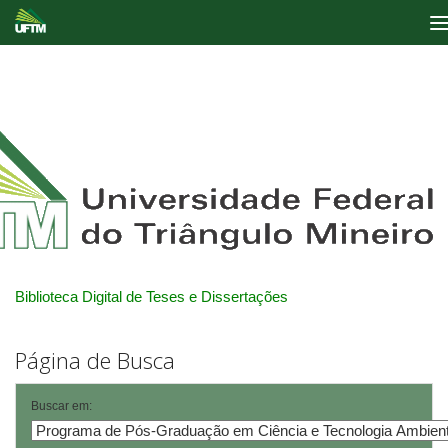
Skip
navigation
Biblioteca Digital de Teses e Dissertações
Página de Busca
Buscar em: