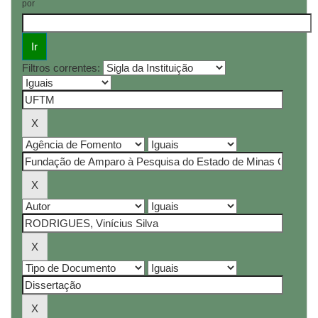
por
Filtros correntes: