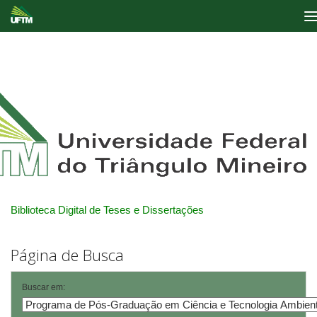
Skip
navigation
Biblioteca Digital de Teses e Dissertações
Página de Busca
Buscar em: