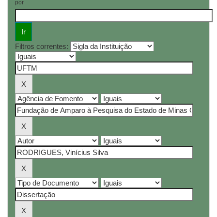
por
Filtros correntes: