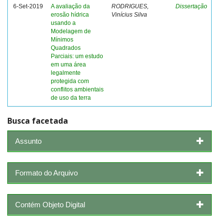
6-Set-2019
A avaliação da
RODRIGUES,
Dissertação
erosão hídrica
Vinícius Silva
usando a
Modelagem de
Mínimos
Quadrados
Parciais: um estudo
em uma área
legalmente
protegida com
conflitos ambientais
de uso da terra
Busca facetada
Assunto
Formato do Arquivo
Contém Objeto Digital