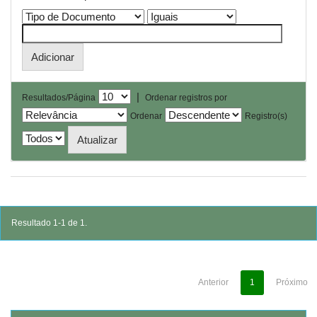
|
Resultados/Página
Ordenar registros por
Ordenar
Registro(s)
Resultado 1-1 de 1.
Anterior
1
Próximo