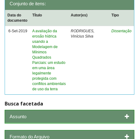
Conjunto de itens:
Data do
Título
Autor(es)
Tipo
documento
6-Set-2019
A avaliação da
RODRIGUES,
Dissertação
erosão hídrica
Vinícius Silva
usando a
Modelagem de
Mínimos
Quadrados
Parciais: um estudo
em uma área
legalmente
protegida com
conflitos ambientais
de uso da terra
Busca facetada
Assunto
Formato do Arquivo