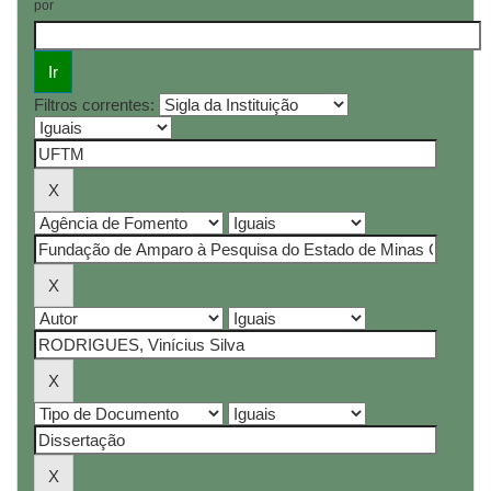
por
Filtros correntes: