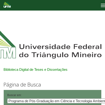
Skip
navigation
Biblioteca Digital de Teses e Dissertações
Página de Busca
Buscar em: