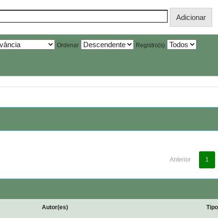
Ordenar
Registro(s)
Anterior
1
Autor(es)
Tip