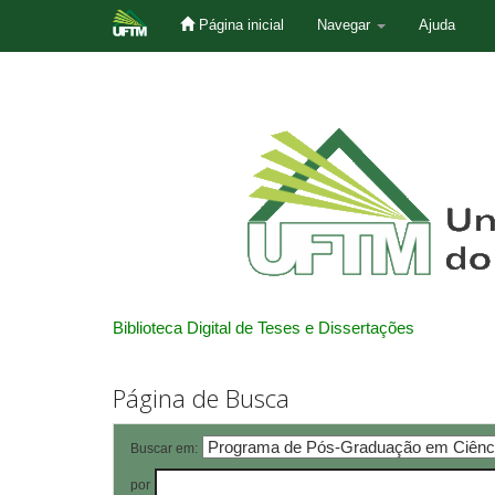
Página inicial
Navegar
Ajuda
Skip
navigation
Biblioteca Digital de Teses e Dissertações
Página de Busca
Buscar em:
por