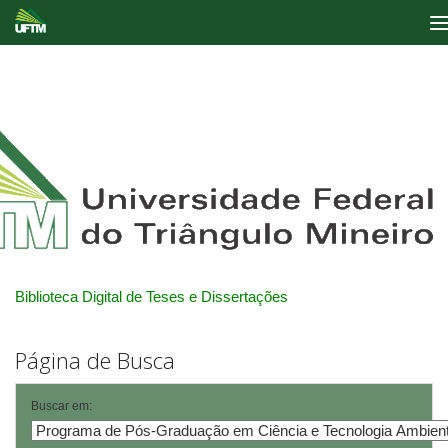
Skip
navigation
Biblioteca Digital de Teses e Dissertações
Página de Busca
Buscar em: