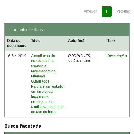
Anterior
1
Próximo
Conjunto de itens:
Data do
Título
Autor(es)
Tipo
documento
6-Set-2019
A avaliação da
RODRIGUES,
Dissertação
erosão hídrica
Vinícius Silva
usando a
Modelagem de
Mínimos
Quadrados
Parciais: um estudo
em uma área
legalmente
protegida com
conflitos ambientais
de uso da terra
Busca facetada