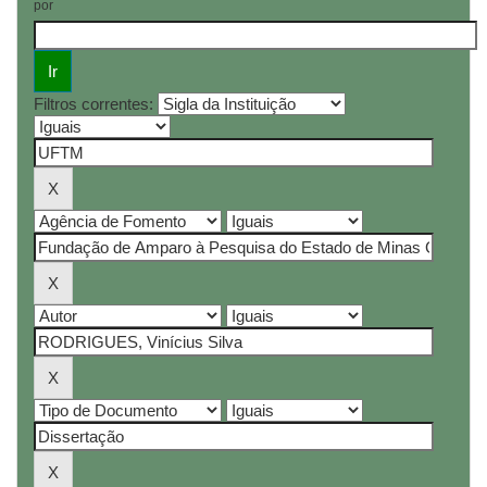
por
Filtros correntes: