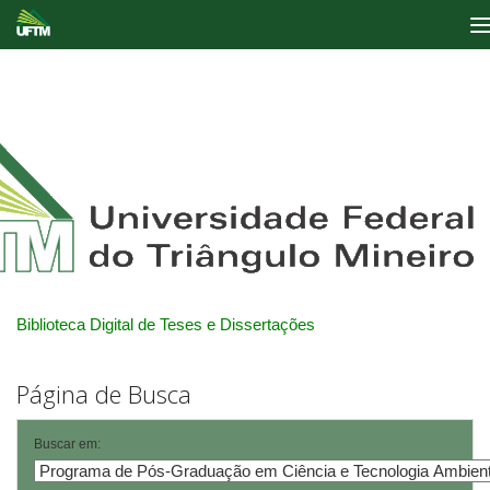
Skip
navigation
Biblioteca Digital de Teses e Dissertações
Página de Busca
Buscar em: