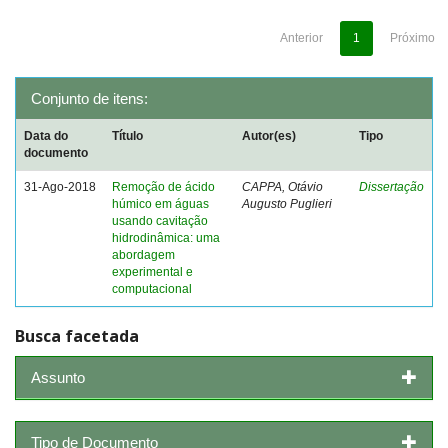
Anterior
1
Próximo
Conjunto de itens:
Data do
Título
Autor(es)
Tipo
documento
31-Ago-2018
Remoção de ácido
CAPPA, Otávio
Dissertação
húmico em águas
Augusto Puglieri
usando cavitação
hidrodinâmica: uma
abordagem
experimental e
computacional
Busca facetada
Assunto
Tipo de Documento