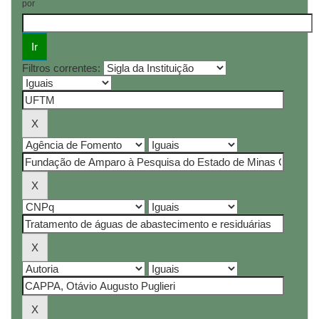
por
Filtros correntes: