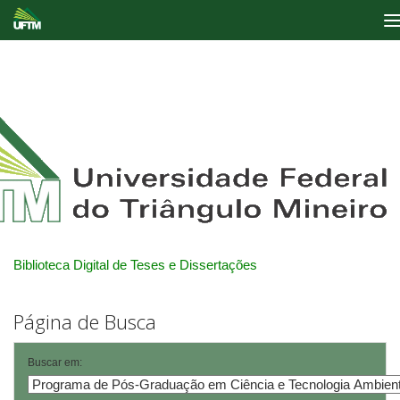
Skip
navigation
Biblioteca Digital de Teses e Dissertações
Página de Busca
Buscar em: