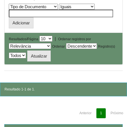
|
Resultados/Página
Ordenar registros por
Ordenar
Registro(s)
Resultado 1-1 de 1.
Anterior
1
Próximo