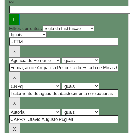
por
Filtros correntes: