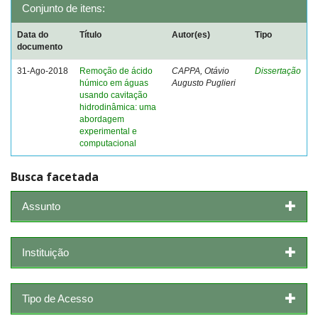
Conjunto de itens:
Data do
Título
Autor(es)
Tipo
documento
31-Ago-2018
Remoção de ácido
CAPPA, Otávio
Dissertação
húmico em águas
Augusto Puglieri
usando cavitação
hidrodinâmica: uma
abordagem
experimental e
computacional
Busca facetada
Assunto
Instituição
Tipo de Acesso