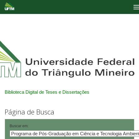
Skip
navigation
Biblioteca Digital de Teses e Dissertações
Página de Busca
Buscar em: