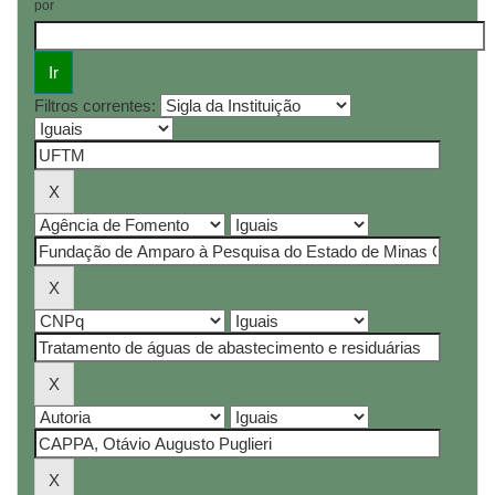
por
Filtros correntes: