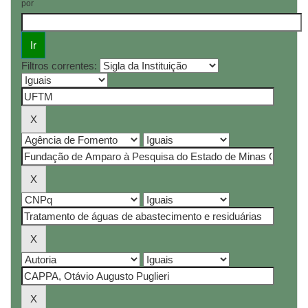
por
Filtros correntes: