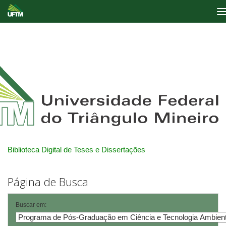
Skip
navigation
Biblioteca Digital de Teses e Dissertações
Página de Busca
Buscar em: