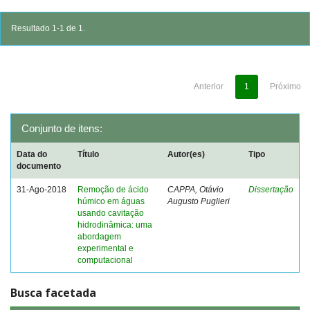
Resultado 1-1 de 1.
Anterior
1
Próximo
Conjunto de itens:
Data do
Título
Autor(es)
Tipo
documento
31-Ago-2018
Remoção de ácido
CAPPA, Otávio
Dissertação
húmico em águas
Augusto Puglieri
usando cavitação
hidrodinâmica: uma
abordagem
experimental e
computacional
Busca facetada