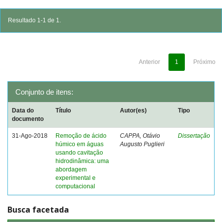
Resultado 1-1 de 1.
Anterior
1
Próximo
Conjunto de itens:
Data do
Título
Autor(es)
Tipo
documento
31-Ago-2018
Remoção de ácido
CAPPA, Otávio
Dissertação
húmico em águas
Augusto Puglieri
usando cavitação
hidrodinâmica: uma
abordagem
experimental e
computacional
Busca facetada