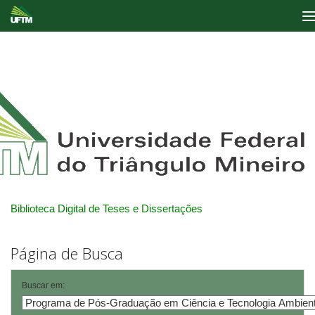
Skip
navigation
Biblioteca Digital de Teses e Dissertações
Página de Busca
Buscar em: