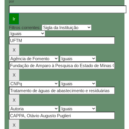
por
Filtros correntes: