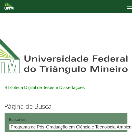
Skip
navigation
Biblioteca Digital de Teses e Dissertações
Página de Busca
Buscar em: