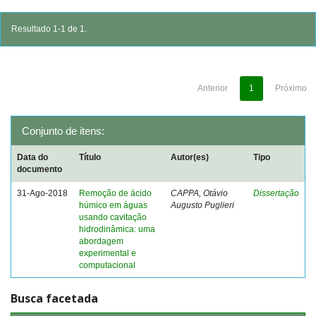
Resultado 1-1 de 1.
Anterior
1
Próximo
Conjunto de itens:
Data do
Título
Autor(es)
Tipo
documento
31-Ago-2018
Remoção de ácido
CAPPA, Otávio
Dissertação
húmico em águas
Augusto Puglieri
usando cavitação
hidrodinâmica: uma
abordagem
experimental e
computacional
Busca facetada