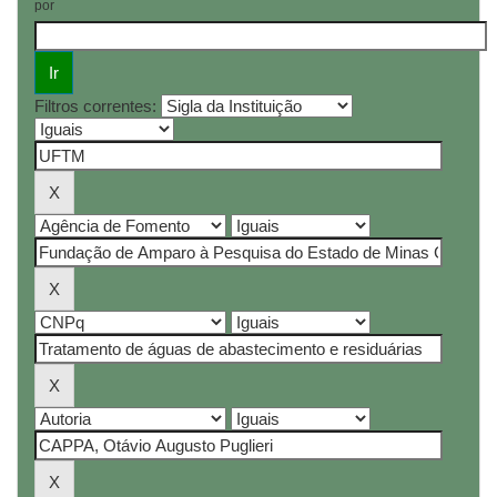
por
Filtros correntes: