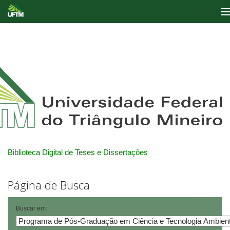
Skip
navigation
Biblioteca Digital de Teses e Dissertações
Página de Busca
Buscar em: