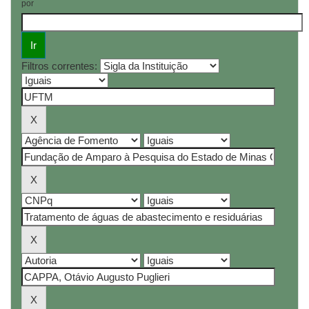
por
Filtros correntes: