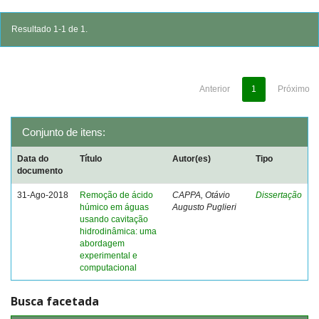
Resultado 1-1 de 1.
Anterior
1
Próximo
Conjunto de itens:
Data do
Título
Autor(es)
Tipo
documento
31-Ago-2018
Remoção de ácido
CAPPA, Otávio
Dissertação
húmico em águas
Augusto Puglieri
usando cavitação
hidrodinâmica: uma
abordagem
experimental e
computacional
Busca facetada