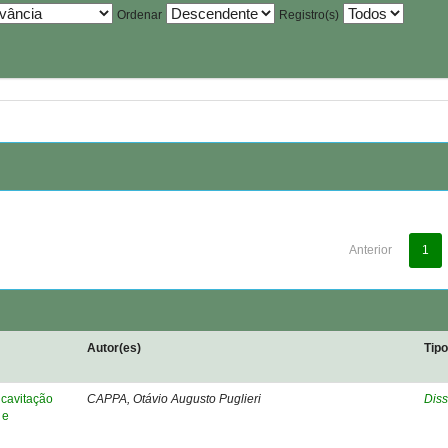
Ordenar
Registro(s)
Anterior
1
Autor(es)
Tip
cavitação
CAPPA, Otávio Augusto Puglieri
Diss
 e