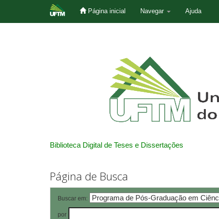
Página inicial
Navegar
Ajuda
Skip
navigation
Biblioteca Digital de Teses e Dissertações
Página de Busca
Buscar em:
por