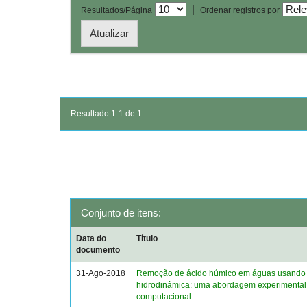
|
Resultados/Página
Ordenar registros por
Resultado 1-1 de 1.
Conjunto de itens:
Data do
Título
documento
31-Ago-2018
Remoção de ácido húmico em águas usando 
hidrodinâmica: uma abordagem experimental
computacional