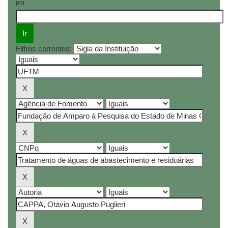
por
Filtros correntes: