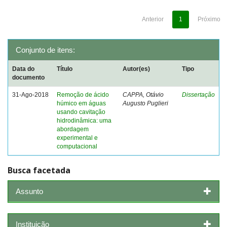
Anterior
1
Próximo
Conjunto de itens:
Data do
Título
Autor(es)
Tipo
documento
31-Ago-2018
Remoção de ácido
CAPPA, Otávio
Dissertação
húmico em águas
Augusto Puglieri
usando cavitação
hidrodinâmica: uma
abordagem
experimental e
computacional
Busca facetada
Assunto
Instituição