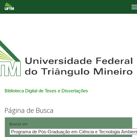
Skip
navigation
Biblioteca Digital de Teses e Dissertações
Página de Busca
Buscar em: