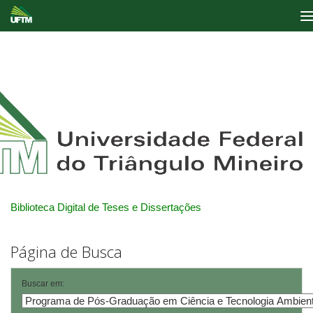
Skip
navigation
Biblioteca Digital de Teses e Dissertações
Página de Busca
Buscar em: