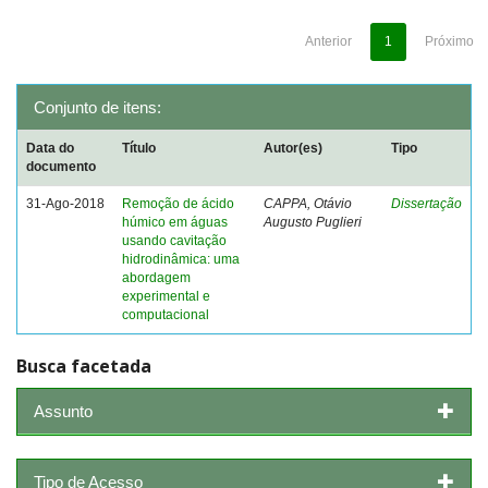
Anterior
1
Próximo
Conjunto de itens:
Data do
Título
Autor(es)
Tipo
documento
31-Ago-2018
Remoção de ácido
CAPPA, Otávio
Dissertação
húmico em águas
Augusto Puglieri
usando cavitação
hidrodinâmica: uma
abordagem
experimental e
computacional
Busca facetada
Assunto
Tipo de Acesso