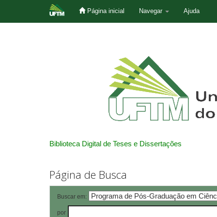
Página inicial
Navegar
Ajuda
Skip
navigation
Biblioteca Digital de Teses e Dissertações
Página de Busca
Buscar em:
por