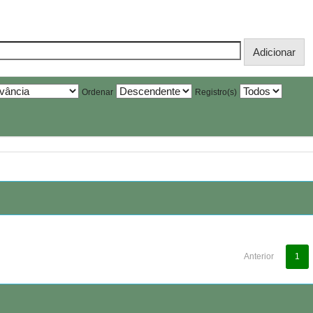
Ordenar
Registro(s)
Anterior
1