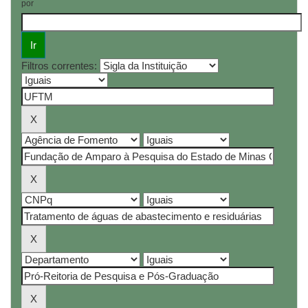
por
Filtros correntes: