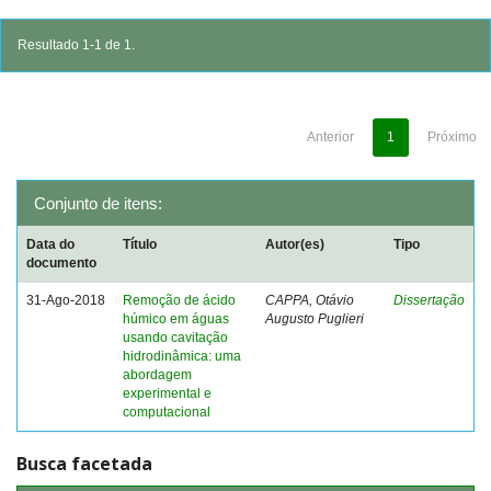
Resultado 1-1 de 1.
Anterior
1
Próximo
Conjunto de itens:
Data do
Título
Autor(es)
Tipo
documento
31-Ago-2018
Remoção de ácido
CAPPA, Otávio
Dissertação
húmico em águas
Augusto Puglieri
usando cavitação
hidrodinâmica: uma
abordagem
experimental e
computacional
Busca facetada