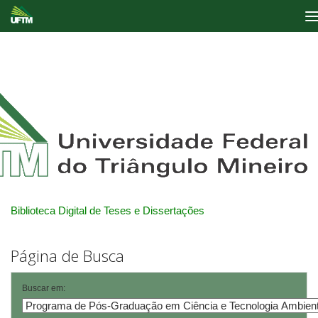
Skip
navigation
Biblioteca Digital de Teses e Dissertações
Página de Busca
Buscar em: