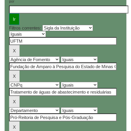
por
Filtros correntes: