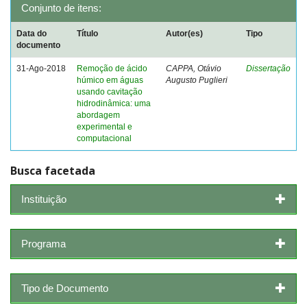
Conjunto de itens:
Data do
Título
Autor(es)
Tipo
documento
31-Ago-2018
Remoção de ácido
CAPPA, Otávio
Dissertação
húmico em águas
Augusto Puglieri
usando cavitação
hidrodinâmica: uma
abordagem
experimental e
computacional
Busca facetada
Instituição
Programa
Tipo de Documento