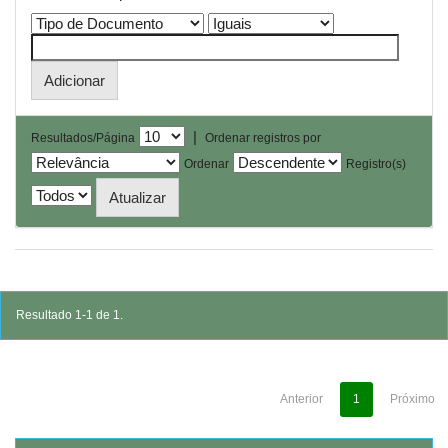
|
Resultados/Página
Ordenar registros por
Ordenar
Registro(s)
Resultado 1-1 de 1.
Anterior
1
Próximo