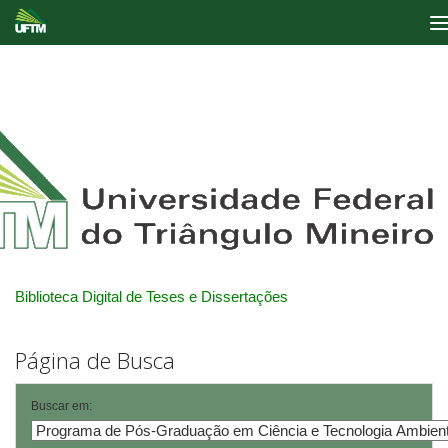
Skip
navigation
Biblioteca Digital de Teses e Dissertações
Página de Busca
Buscar em: