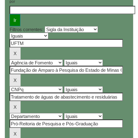
por
Filtros correntes: