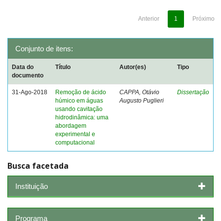
Anterior
1
Próximo
Conjunto de itens:
Data do
Título
Autor(es)
Tipo
documento
31-Ago-2018
Remoção de ácido
CAPPA, Otávio
Dissertação
húmico em águas
Augusto Puglieri
usando cavitação
hidrodinâmica: uma
abordagem
experimental e
computacional
Busca facetada
Instituição
Programa