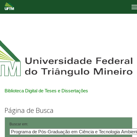
Skip
navigation
Biblioteca Digital de Teses e Dissertações
Página de Busca
Buscar em: