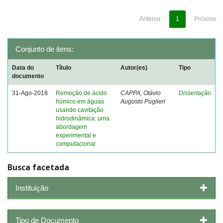
Anterior
1
Próximo
Conjunto de itens:
Data do
Título
Autor(es)
Tipo
documento
31-Ago-2018
Remoção de ácido
CAPPA, Otávio
Dissertação
húmico em águas
Augusto Puglieri
usando cavitação
hidrodinâmica: uma
abordagem
experimental e
computacional
Busca facetada
Instituição
Tipo de Documento