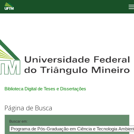
Skip
navigation
Biblioteca Digital de Teses e Dissertações
Página de Busca
Buscar em: