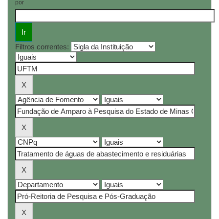
por
Filtros correntes: