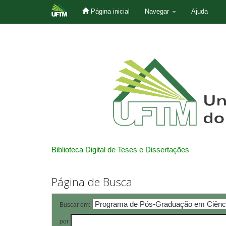
Página inicial
Navegar
Ajuda
Skip
navigation
Biblioteca Digital de Teses e Dissertações
Página de Busca
Buscar em:
por