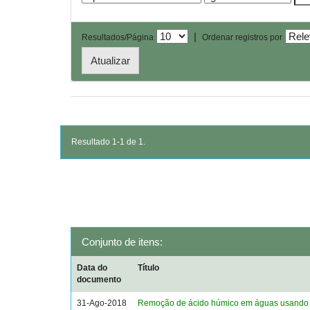
|
Resultados/Página
Ordenar registros por
Resultado 1-1 de 1.
Conjunto de itens:
Data do
Título
documento
31-Ago-2018
Remoção de ácido húmico em águas usando 