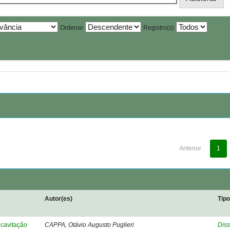
Ordenar
Registro(s)
Anterior
1
Autor(es)
Tip
cavitação
CAPPA, Otávio Augusto Puglieri
Diss