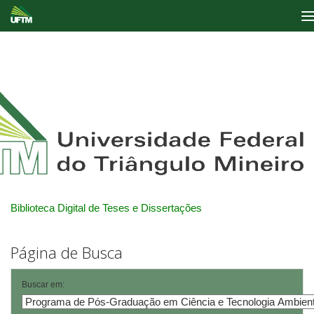
Skip
navigation
Biblioteca Digital de Teses e Dissertações
Página de Busca
Buscar em: