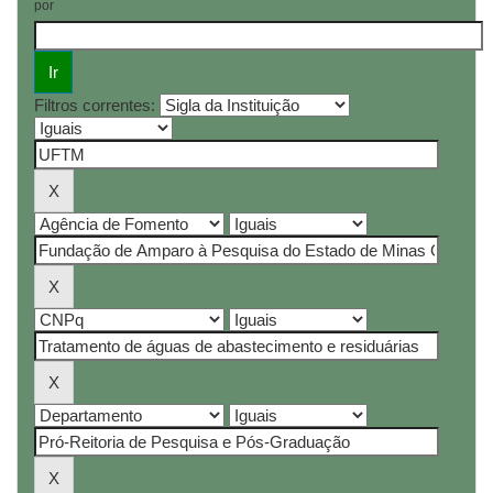
por
Filtros correntes: