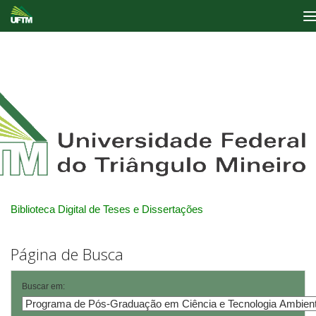
Skip
navigation
Biblioteca Digital de Teses e Dissertações
Página de Busca
Buscar em: