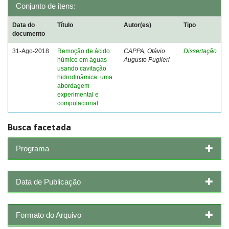
Conjunto de itens:
Data do
Título
Autor(es)
Tipo
documento
31-Ago-2018
Remoção de ácido
CAPPA, Otávio
Dissertação
húmico em águas
Augusto Puglieri
usando cavitação
hidrodinâmica: uma
abordagem
experimental e
computacional
Busca facetada
Programa
Data de Publicação
Formato do Arquivo