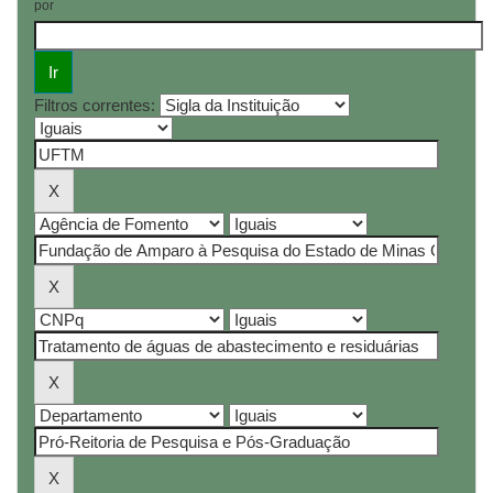
por
Filtros correntes: