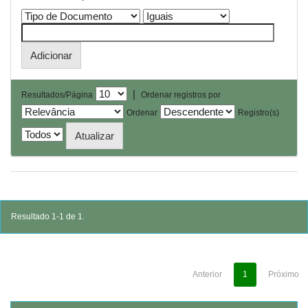
|
Resultados/Página
Ordenar registros por
Ordenar
Registro(s)
Resultado 1-1 de 1.
Anterior
1
Próximo