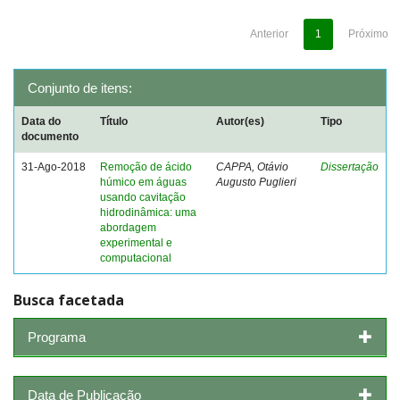
Anterior
1
Próximo
Conjunto de itens:
Data do
Título
Autor(es)
Tipo
documento
31-Ago-2018
Remoção de ácido
CAPPA, Otávio
Dissertação
húmico em águas
Augusto Puglieri
usando cavitação
hidrodinâmica: uma
abordagem
experimental e
computacional
Busca facetada
Programa
Data de Publicação