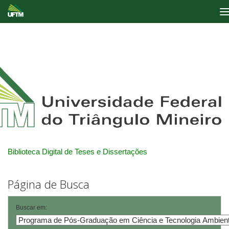
Skip
navigation
Biblioteca Digital de Teses e Dissertações
Página de Busca
Buscar em: