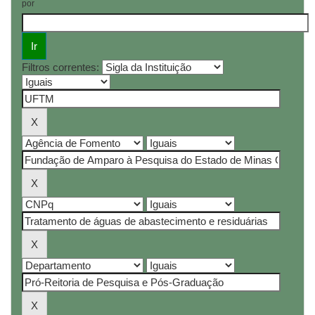
por
Filtros correntes: