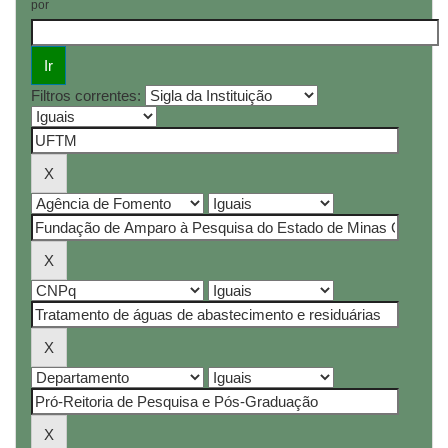
por
Filtros correntes: