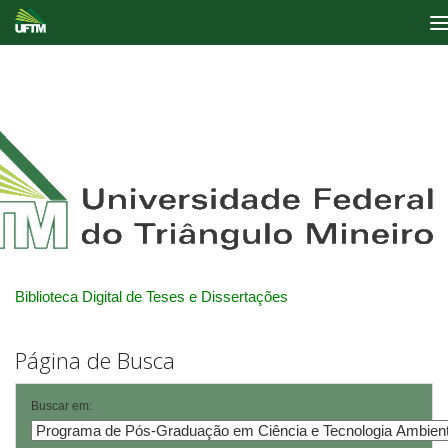
Skip
navigation
Biblioteca Digital de Teses e Dissertações
Página de Busca
Buscar em: