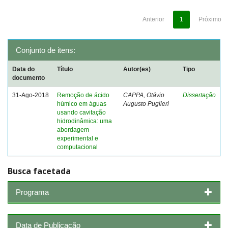
Anterior
1
Próximo
Conjunto de itens:
Data do
Título
Autor(es)
Tipo
documento
31-Ago-2018
Remoção de ácido
CAPPA, Otávio
Dissertação
húmico em águas
Augusto Puglieri
usando cavitação
hidrodinâmica: uma
abordagem
experimental e
computacional
Busca facetada
Programa
Data de Publicação