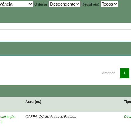
Ordenar
Registro(s)
Anterior
1
Autor(es)
Tip
cavitação
CAPPA, Otávio Augusto Puglieri
Diss
 e