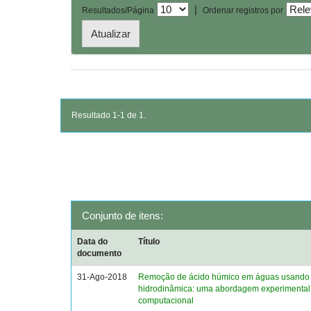
|
Resultados/Página
Ordenar registros por
Resultado 1-1 de 1.
Conjunto de itens:
Data do
Título
documento
31-Ago-2018
Remoção de ácido húmico em águas usando 
hidrodinâmica: uma abordagem experimental
computacional