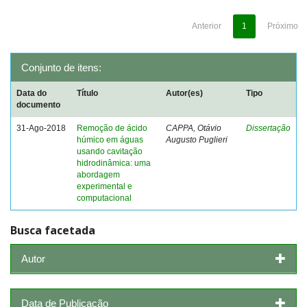
Anterior
1
Próximo
Conjunto de itens:
Data do
Título
Autor(es)
Tipo
documento
31-Ago-2018
Remoção de ácido
CAPPA, Otávio
Dissertação
húmico em águas
Augusto Puglieri
usando cavitação
hidrodinâmica: uma
abordagem
experimental e
computacional
Busca facetada
Autor
Data de Publicação