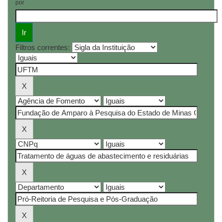
por
Filtros correntes: