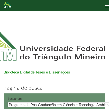
Skip
navigation
Biblioteca Digital de Teses e Dissertações
Página de Busca
Buscar em: