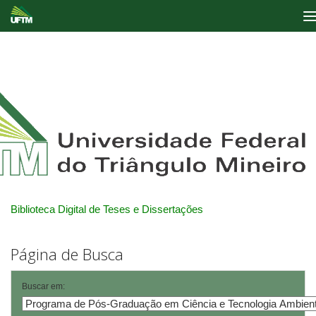
Skip
navigation
Biblioteca Digital de Teses e Dissertações
Página de Busca
Buscar em: