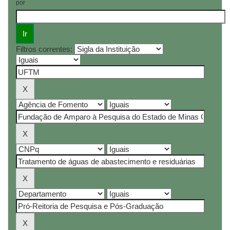
por
Filtros correntes: