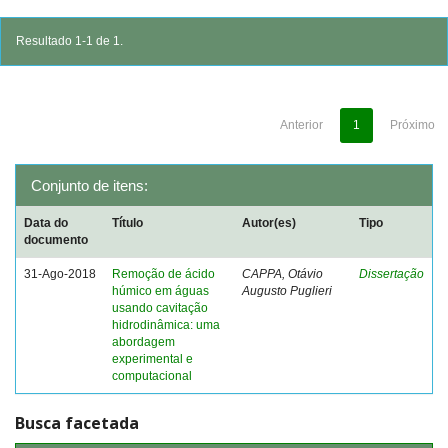
Resultado 1-1 de 1.
Anterior
1
Próximo
Conjunto de itens:
Data do
Título
Autor(es)
Tipo
documento
31-Ago-2018
Remoção de ácido
CAPPA, Otávio
Dissertação
húmico em águas
Augusto Puglieri
usando cavitação
hidrodinâmica: uma
abordagem
experimental e
computacional
Busca facetada