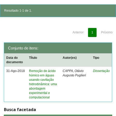
Resultado 1-1 de 1.
Anterior
1
Próximo
Conjunto de itens:
Data do
Título
Autor(es)
Tipo
documento
31-Ago-2018
Remoção de ácido
CAPPA, Otávio
Dissertação
húmico em águas
Augusto Puglieri
usando cavitação
hidrodinâmica: uma
abordagem
experimental e
computacional
Busca facetada