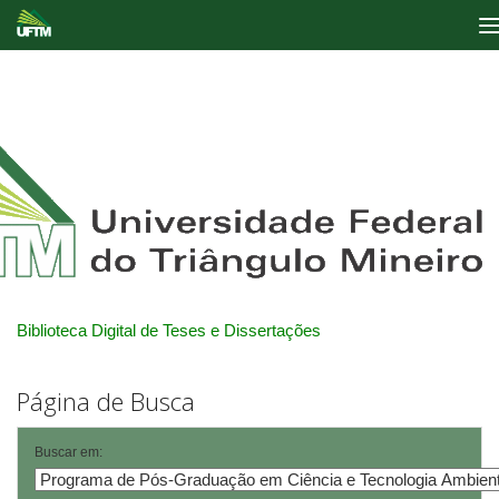
Skip
navigation
Biblioteca Digital de Teses e Dissertações
Página de Busca
Buscar em: