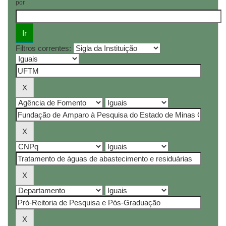
por
Filtros correntes: