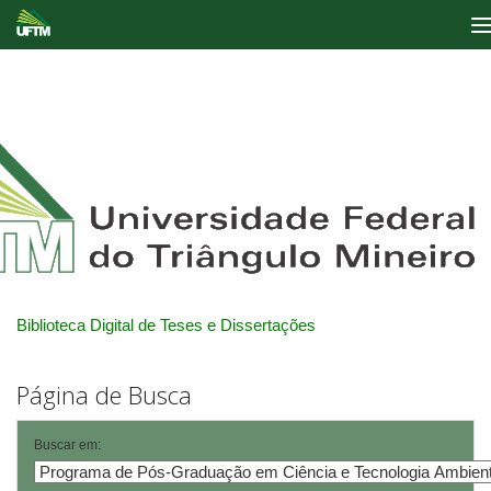
Skip
navigation
Biblioteca Digital de Teses e Dissertações
Página de Busca
Buscar em: