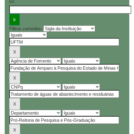
por
Filtros correntes: