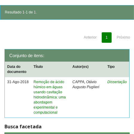
Resultado 1-1 de 1.
Anterior
1
Próximo
Conjunto de itens:
Data do
Título
Autor(es)
Tipo
documento
31-Ago-2018
Remoção de ácido
CAPPA, Otávio
Dissertação
húmico em águas
Augusto Puglieri
usando cavitação
hidrodinâmica: uma
abordagem
experimental e
computacional
Busca facetada