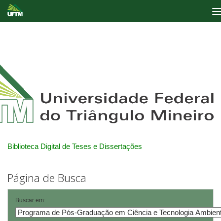
Skip
navigation
Biblioteca Digital de Teses e Dissertações
Página de Busca
Buscar em: