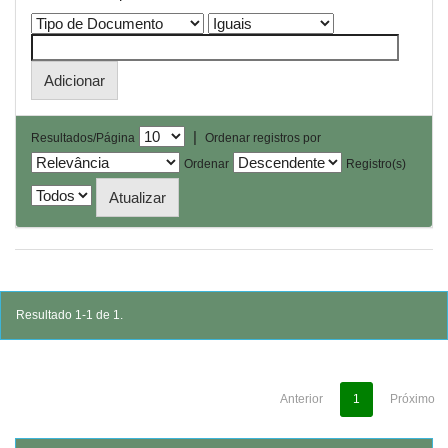
|
Resultados/Página
Ordenar registros por
Ordenar
Registro(s)
Resultado 1-1 de 1.
Anterior
1
Próximo