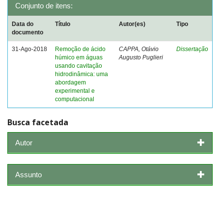
Conjunto de itens:
Data do
Título
Autor(es)
Tipo
documento
31-Ago-2018
Remoção de ácido
CAPPA, Otávio
Dissertação
húmico em águas
Augusto Puglieri
usando cavitação
hidrodinâmica: uma
abordagem
experimental e
computacional
Busca facetada
Autor
Assunto