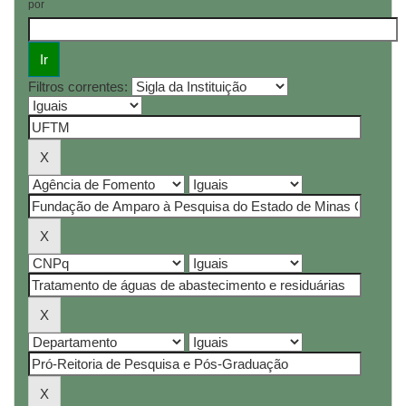
por
Filtros correntes: