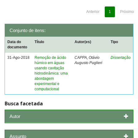
Anterior
1
Próximo
Conjunto de itens:
Data do
Título
Autor(es)
Tipo
documento
31-Ago-2018
Remoção de ácido
CAPPA, Otávio
Dissertação
húmico em águas
Augusto Puglieri
usando cavitação
hidrodinâmica: uma
abordagem
experimental e
computacional
Busca facetada
Autor
Assunto