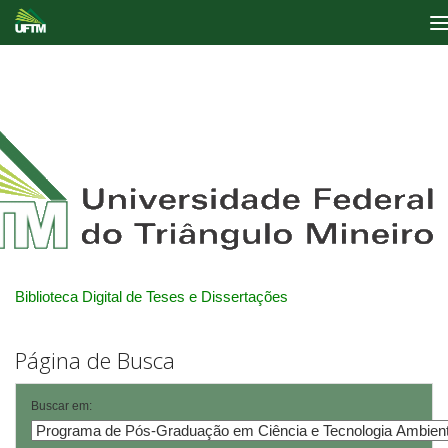
Skip
navigation
Biblioteca Digital de Teses e Dissertações
Página de Busca
Buscar em: