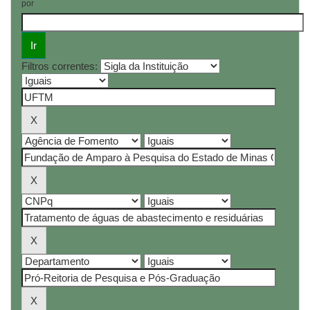
por
Filtros correntes: