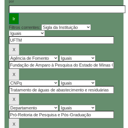
por
Filtros correntes: