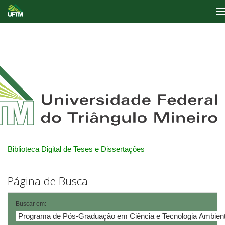
Skip
navigation
Biblioteca Digital de Teses e Dissertações
Página de Busca
Buscar em: