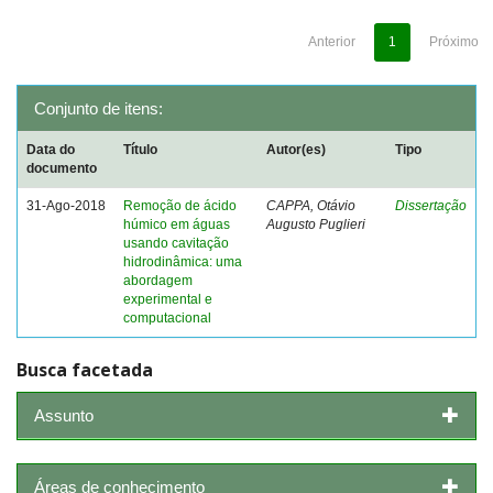
Anterior
1
Próximo
Conjunto de itens:
Data do
Título
Autor(es)
Tipo
documento
31-Ago-2018
Remoção de ácido
CAPPA, Otávio
Dissertação
húmico em águas
Augusto Puglieri
usando cavitação
hidrodinâmica: uma
abordagem
experimental e
computacional
Busca facetada
Assunto
Áreas de conhecimento