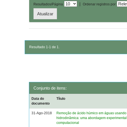
|
Resultados/Página
Ordenar registros por
Resultado 1-1 de 1.
Conjunto de itens:
Data do
Título
documento
31-Ago-2018
Remoção de ácido húmico em águas usando 
hidrodinâmica: uma abordagem experimental
computacional