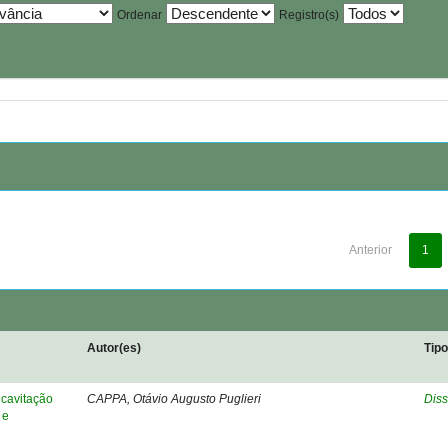
Ordenar
Registro(s)
Anterior
1
Autor(es)
Tip
cavitação
CAPPA, Otávio Augusto Puglieri
Diss
 e