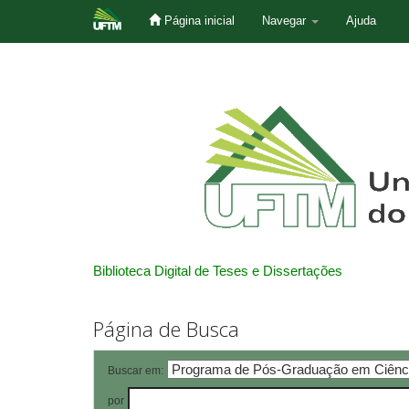
Página inicial
Navegar
Ajuda
Skip
navigation
Biblioteca Digital de Teses e Dissertações
Página de Busca
Buscar em:
por