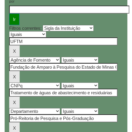
por
Filtros correntes: