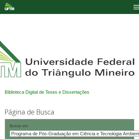
Skip
navigation
Biblioteca Digital de Teses e Dissertações
Página de Busca
Buscar em: