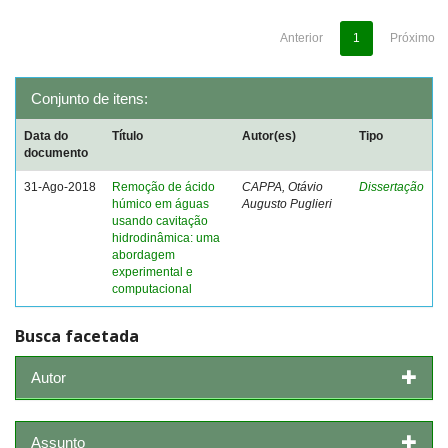
Anterior
1
Próximo
Conjunto de itens:
Data do
Título
Autor(es)
Tipo
documento
31-Ago-2018
Remoção de ácido
CAPPA, Otávio
Dissertação
húmico em águas
Augusto Puglieri
usando cavitação
hidrodinâmica: uma
abordagem
experimental e
computacional
Busca facetada
Autor
Assunto