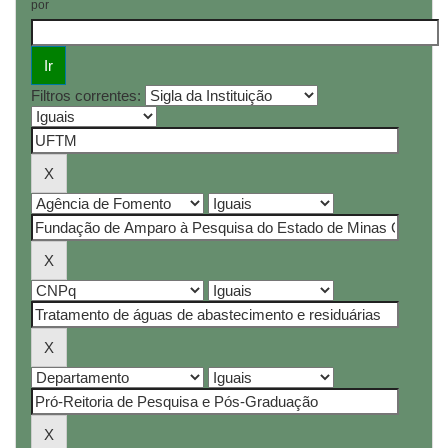
por
Filtros correntes: