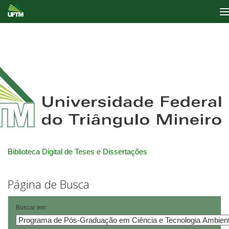
Skip
navigation
Biblioteca Digital de Teses e Dissertações
Página de Busca
Buscar em: