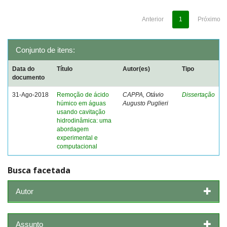
Anterior
1
Próximo
Conjunto de itens:
Data do
Título
Autor(es)
Tipo
documento
31-Ago-2018
Remoção de ácido
CAPPA, Otávio
Dissertação
húmico em águas
Augusto Puglieri
usando cavitação
hidrodinâmica: uma
abordagem
experimental e
computacional
Busca facetada
Autor
Assunto