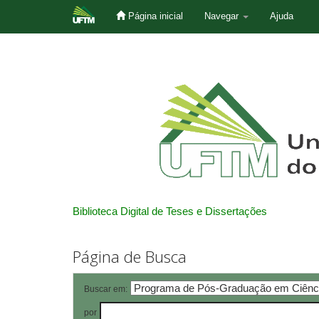
Página inicial
Navegar
Ajuda
Skip
navigation
Biblioteca Digital de Teses e Dissertações
Página de Busca
Buscar em:
por