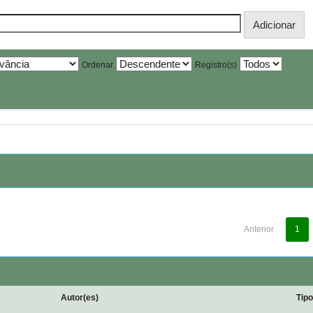
Ordenar
Registro(s)
Anterior
1
Autor(es)
Tip