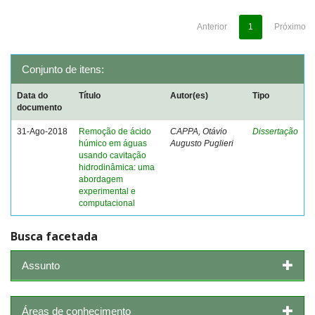
Anterior
1
Próximo
Conjunto de itens:
Data do
Título
Autor(es)
Tipo
documento
31-Ago-2018
Remoção de ácido
CAPPA, Otávio
Dissertação
húmico em águas
Augusto Puglieri
usando cavitação
hidrodinâmica: uma
abordagem
experimental e
computacional
Busca facetada
Assunto
Áreas de conhecimento