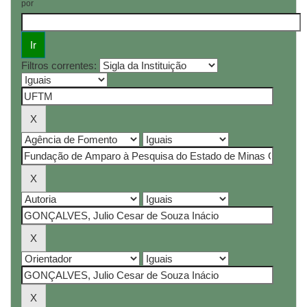
por
Filtros correntes: