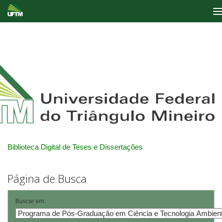
Skip
navigation
Biblioteca Digital de Teses e Dissertações
Página de Busca
Buscar em: