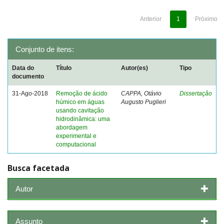
Anterior
1
Próximo
Conjunto de itens:
Data do
Título
Autor(es)
Tipo
documento
31-Ago-2018
Remoção de ácido
CAPPA, Otávio
Dissertação
húmico em águas
Augusto Puglieri
usando cavitação
hidrodinâmica: uma
abordagem
experimental e
computacional
Busca facetada
Autor
Assunto