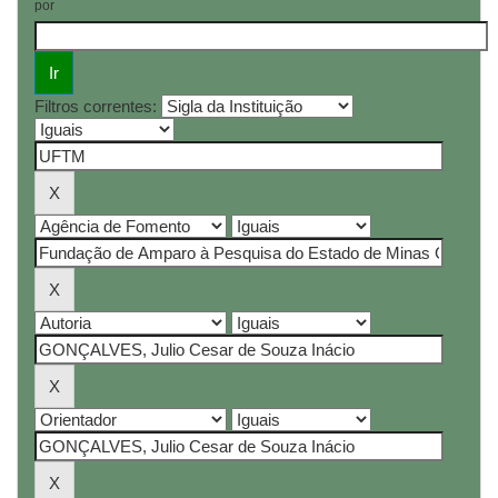
por
Filtros correntes: