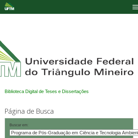
Skip
navigation
Biblioteca Digital de Teses e Dissertações
Página de Busca
Buscar em: