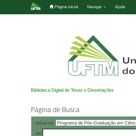
Página inicial
Navegar
Ajuda
Skip
navigation
Biblioteca Digital de Teses e Dissertações
Página de Busca
Buscar em:
por