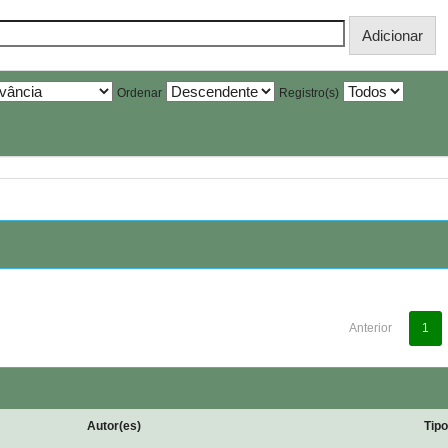
Ordenar
Registro(s)
Anterior
1
Autor(es)
Tip