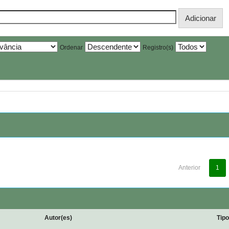
Ordenar
Registro(s)
Anterior
1
Autor(es)
Tip