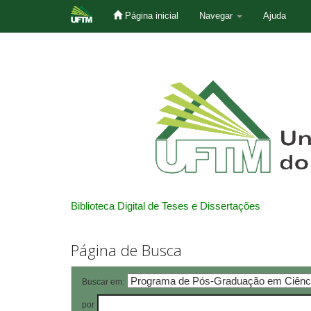
Página inicial
Navegar
Ajuda
Skip
navigation
Biblioteca Digital de Teses e Dissertações
Página de Busca
Buscar em:
por